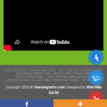
5/5 - (6 bình chọn)
LƯỚI CHE NẮNG
MÀNG NHÀ KÍNH
BẠT PHỦ ĐẤT CHỐNG CỎ DẠI
SÀN NHỰA TRỒNG LAN
BẠT CHỐNG THẤM HDPE
VẬT TƯ NHÀ KÍNH
LƯỚI THÉP MẠ KẼM HÀN CHẬP
LƯỚI THỂ THAO VÀ LƯỚI CÔNG TRÌNH XÂY DỰNG
CỎ NHÂN TẠO
Copyright 2026 ©
thaisangvattu.com
| Designed by
Web Mẫu
Giá Rẻ