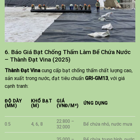
6. Báo Giá Bạt Chống Thấm Làm Bể Chứa Nước
– Thành Đạt Vina (2025)
Thành Đạt Vina
cung cấp bạt chống thấm chất lượng cao,
sản xuất trong nước, đạt tiêu chuẩn
GRI-GM13
, với giá
cạnh tranh:
ĐỘ DÀY
KHỔ BẠT
GIÁ
ỨNG DỤNG
(MM)
(M)
(VNĐ/M²)
22.800 –
0.5
4, 6, 8
Bể chứa nhỏ, nước mưa
32.000
35.000 –
Bể chứa trung bình, nước