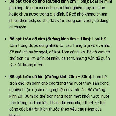
Bể bạt tròn cỡ nhỏ (đường kính 2m – 5m):
Loại bể mini
phù hợp để nuôi cá cảnh, nuôi thử nghiệm quy mô nhỏ
hoặc chứa nước trong gia đình. Bể cỡ nhỏ không chiếm
nhiều diện tích, có thể đặt vừa trong sân vườn, dễ dàng
di chuyển.
Bể bạt tròn cỡ vừa (đường kính 6m – 15m):
Loại bể
tầm trung được dùng nhiều tại các trang trại vừa và nhỏ
để nuôi cá nước ngọt, cá koi, tôm càng, v.v. Bể cỡ vừa có
thể tích đủ lớn để nuôi nhiều cá tôm, nhưng vẫn dễ quản
lý chất lượng nước.
Bể bạt tròn cỡ lớn (đường kính 20m – 30m):
Loại bể
tròn khổ lớn dành cho các trang trại nuôi thủy sản công
nghiệp hoặc dự án nông nghiệp quy mô lớn. Bể đường
kính 20–30m có thể tích hàng ngàn mét khối nước, nuôi
sản lượng cá tôm lớn. Thanhdatvina nhận thiết kế thi
công các bể tròn kích thước theo yêu cầu riêng của
khách.