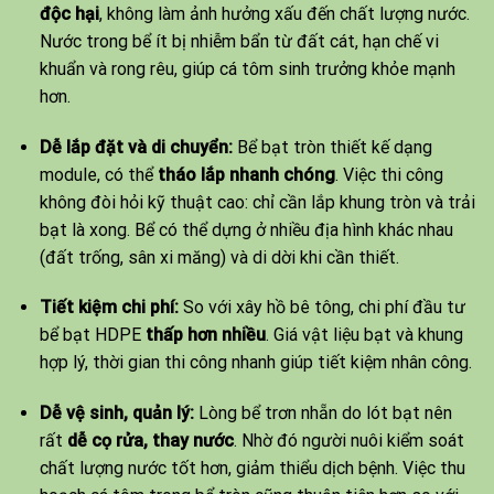
độc hại
, không làm ảnh hưởng xấu đến chất lượng nước.
Nước trong bể ít bị nhiễm bẩn từ đất cát, hạn chế vi
khuẩn và rong rêu, giúp cá tôm sinh trưởng khỏe mạnh
hơn.
Dễ lắp đặt và di chuyển:
Bể bạt tròn thiết kế dạng
module, có thể
tháo lắp nhanh chóng
. Việc thi công
không đòi hỏi kỹ thuật cao: chỉ cần lắp khung tròn và trải
bạt là xong. Bể có thể dựng ở nhiều địa hình khác nhau
(đất trống, sân xi măng) và di dời khi cần thiết.
Tiết kiệm chi phí:
So với xây hồ bê tông, chi phí đầu tư
bể bạt HDPE
thấp hơn nhiều
. Giá vật liệu bạt và khung
hợp lý, thời gian thi công nhanh giúp tiết kiệm nhân công.
Dễ vệ sinh, quản lý:
Lòng bể trơn nhẵn do lót bạt nên
rất
dễ cọ rửa, thay nước
. Nhờ đó người nuôi kiểm soát
chất lượng nước tốt hơn, giảm thiểu dịch bệnh. Việc thu