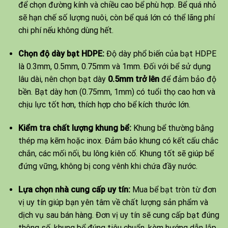
để chọn đường kính và chiều cao bể phù hợp. Bể quá nhỏ
sẽ hạn chế số lượng nuôi, còn bể quá lớn có thể lãng phí
chi phí nếu không dùng hết.
Chọn độ dày bạt HDPE:
Độ dày phổ biến của bạt HDPE
là 0.3mm, 0.5mm, 0.75mm và 1mm. Đối với bể sử dụng
lâu dài, nên chọn bạt dày
0.5mm trở lên
để đảm bảo độ
bền. Bạt dày hơn (0.75mm, 1mm) có tuổi thọ cao hơn và
chịu lực tốt hơn, thích hợp cho bể kích thước lớn.
Kiểm tra chất lượng khung bể:
Khung bể thường bằng
thép mạ kẽm hoặc inox. Đảm bảo khung có kết cấu chắc
chắn, các mối nối, bu lông kiên cố. Khung tốt sẽ giúp bể
đứng vững, không bị cong vênh khi chứa đầy nước.
Lựa chọn nhà cung cấp uy tín:
Mua bể bạt tròn từ đơn
vị uy tín giúp bạn yên tâm về chất lượng sản phẩm và
dịch vụ sau bán hàng. Đơn vị uy tín sẽ cung cấp bạt đúng
thông số, khung bể đúng tiêu chuẩn, kèm hướng dẫn lắp