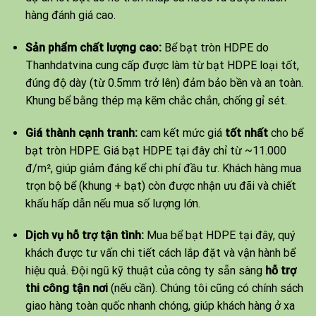
hàng đánh giá cao.
Sản phẩm chất lượng cao:
Bể bạt tròn HDPE do
Thanhdatvina cung cấp được làm từ bạt HDPE loại tốt,
đúng độ dày (từ 0.5mm trở lên) đảm bảo bền và an toàn.
Khung bể bằng thép mạ kẽm chắc chắn, chống gỉ sét.
Giá thành cạnh tranh:
cam kết mức giá
tốt nhất
cho bể
bạt tròn HDPE. Giá bạt HDPE tại đây chỉ từ ~11.000
đ/m², giúp giảm đáng kể chi phí đầu tư. Khách hàng mua
trọn bộ bể (khung + bạt) còn được nhận ưu đãi và chiết
khấu hấp dẫn nếu mua số lượng lớn.
Dịch vụ hỗ trợ tận tình:
Mua bể bạt HDPE tại đây, quý
khách được tư vấn chi tiết cách lắp đặt và vận hành bể
hiệu quả. Đội ngũ kỹ thuật của công ty sẵn sàng
hỗ trợ
thi công tận nơi
(nếu cần). Chúng tôi cũng có chính sách
giao hàng toàn quốc nhanh chóng, giúp khách hàng ở xa