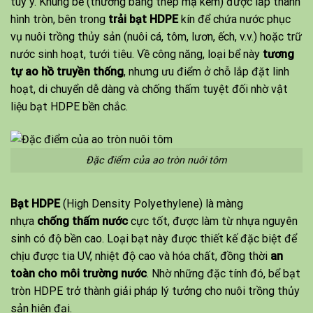
tùy ý. Khung bể (thường bằng thép mạ kẽm) được lắp thành
hình tròn, bên trong
trải bạt HDPE
kín để chứa nước phục
vụ nuôi trồng thủy sản (nuôi cá, tôm, lươn, ếch, v.v.) hoặc trữ
nước sinh hoạt, tưới tiêu. Về công năng, loại bể này
tương
tự ao hồ truyền thống
, nhưng ưu điểm ở chỗ lắp đặt linh
hoạt, di chuyển dễ dàng và chống thấm tuyệt đối nhờ vật
liệu bạt HDPE bền chắc.
Đặc điểm của ao tròn nuôi tôm
Bạt HDPE
(High Density Polyethylene) là màng
nhựa
chống thấm nước
cực tốt, được làm từ nhựa nguyên
sinh có độ bền cao. Loại bạt này được thiết kế đặc biệt để
chịu được tia UV, nhiệt độ cao và hóa chất, đồng thời
an
toàn cho môi trường nước
. Nhờ những đặc tính đó, bể bạt
tròn HDPE trở thành giải pháp lý tưởng cho nuôi trồng thủy
sản hiện đại.