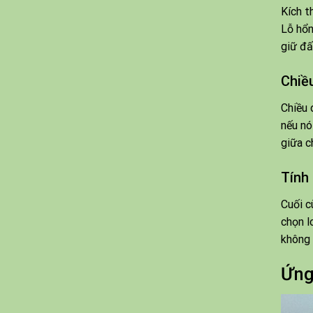
Kích t
Lỗ hổn
giữ đấ
Chiề
Chiều 
nếu nó
giữa c
Tính
Cuối c
chọn l
không 
Ứng