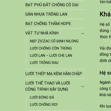
tìm hi
BẠT PHỦ ĐẤT CHỐNG CỎ DẠI
Khá
SÀN NHỰA TRỒNG LAN
BẠT CHỐNG THẤM HDPE
Hệ số 
đứng. 
VẬT TƯ NHÀ KÍNH
thức t
NẸP ZICZAC CỐ ĐỊNH NILONG
Vải đị
LƯỚI CHỐNG CÔN TRÙNG
đồng t
LƯỚI LAN – LƯỚI CHE LAN
định c
LƯỚI TRỒNG RAU
Hệ s
LƯỚI THÉP MẠ KẼM HÀN CHẬP
Ngành 
LƯỚI THỂ THAO VÀ LƯỚI
công t
CÔNG TRÌNH XÂY DỰNG
khả nă
LƯỚI BÓNG ĐÁ
LƯỚI CHỐNG RƠI
Khi lự