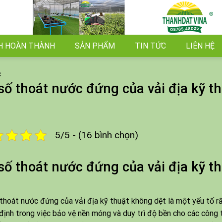
H HOÀN THÀNH
SẢN PHẨM
TIN TỨC
LIÊN HỆ
C
số thoát nước đứng của vải địa kỹ t
5/5 - (16 bình chọn)
số thoát nước đứng của vải địa kỹ t
thoát nước đứng của vải địa kỹ thuật không dệt là một yếu tố rấ
định trong việc bảo vệ nền móng và duy trì độ bền cho các công tr