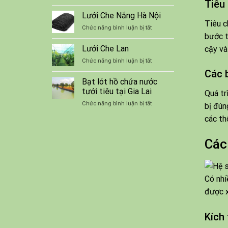
Tiêu
Kỹ
bơi
thuật
Lưới Che Nắng Hà Nội
lót
nuôi
Tiêu c
bạt
ở
Chức năng bình luận bị tắt
ếch
chống
bước t
Lưới
thương
thấm
Che
Lưới Che Lan
phẩm
cậy và
Nắng
trong
ở
Chức năng bình luận bị tắt
Hà
bể
Lưới
Nội
Các 
Che
Bạt lót hồ chứa nước
Lan
tưới tiêu tại Gia Lai
Quá tr
ở
Chức năng bình luận bị tắt
bị đún
Bạt
các th
lót
hồ
chứa
Các
nước
tưới
tiêu
tại
Có nhi
Gia
Lai
được x
Kích