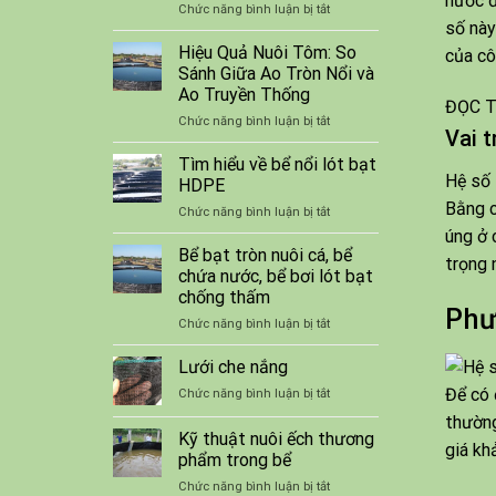
nước đ
ở
Chức năng bình luận bị tắt
tôm
số này
Lưới
cá
Bao
Hiệu Quả Nuôi Tôm: So
HDPE
của cô
Che
Sánh Giữa Ao Tròn Nổi và
Công
Ao Truyền Thống
Trình
ĐỌC T
ở
Chức năng bình luận bị tắt
Giá
Vai t
Hiệu
Tốt
Quả
Tìm hiểu về bể nổi lót bạt
Nuôi
Hệ số 
HDPE
Tôm:
Bằng c
ở
Chức năng bình luận bị tắt
So
Tìm
Sánh
úng ở 
hiểu
Bể bạt tròn nuôi cá, bể
Giữa
trọng 
về
Ao
chứa nước, bể bơi lót bạt
bể
Tròn
chống thấm
nổi
Nổi
Phư
ở
Chức năng bình luận bị tắt
lót
và
Bể
bạt
Ao
bạt
HDPE
Lưới che nắng
Truyền
tròn
Thống
Để có 
ở
Chức năng bình luận bị tắt
nuôi
Lưới
cá,
thường
che
Kỹ thuật nuôi ếch thương
bể
giá kh
nắng
chứa
phẩm trong bể
nước,
ở
Chức năng bình luận bị tắt
bể