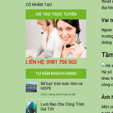
thoát 
CỎ NHÂN TẠO
địa hì
HỖ TRỢ TRỰC TUYẾN
Vai 
Ngoài 
trường
thống 
Tầm
LIÊN HỆ: 0981 756 502
Hệ số 
TƯ VẤN KHÁCH HÀNG
nhau t
Bể bạt tròn nuôi tôm cá
công c
HDPE
ở
Chức năng bình luận bị tắt
Ảnh 
Bể
bạt
Lưới Bao Che Công Trình
Một cô
tròn
Giá Tốt
nuôi