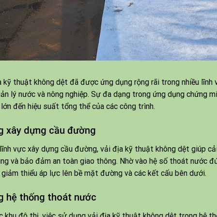
a kỹ thuật không dệt đã được ứng dụng rộng rãi trong nhiều lĩnh
ản lý nước và nông nghiệp. Sự đa dạng trong ứng dụng chứng mi
lớn đến hiệu suất tổng thể của các công trình.
g xây dựng cầu đường
lĩnh vực xây dựng cầu đường, vải địa kỹ thuật không dệt giúp cả
ng và bảo đảm an toàn giao thông. Nhờ vào hệ số thoát nước đ
 giảm thiểu áp lực lên bề mặt đường và các kết cấu bên dưới.
g hệ thống thoát nước
c khu đô thị, việc sử dụng vải địa kỹ thuật không dệt trong hệ th