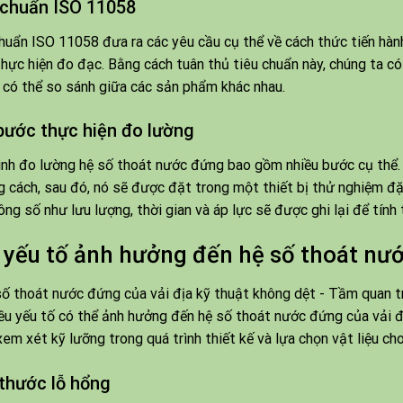
 chuẩn ISO 11058
huẩn ISO 11058 đưa ra các yêu cầu cụ thể về cách thức tiến hàn
hực hiện đo đạc. Bằng cách tuân thủ tiêu chuẩn này, chúng ta c
 có thể so sánh giữa các sản phẩm khác nhau.
bước thực hiện đo lường
ình đo lường hệ số thoát nước đứng bao gồm nhiều bước cụ thể. 
g cách, sau đó, nó sẽ được đặt trong một thiết bị thử nghiệm đ
ông số như lưu lượng, thời gian và áp lực sẽ được ghi lại để tín
 yếu tố ảnh hưởng đến hệ số thoát nư
ều yếu tố có thể ảnh hưởng đến hệ số thoát nước đứng của vải đ
em xét kỹ lưỡng trong quá trình thiết kế và lựa chọn vật liệu ch
 thước lỗ hổng