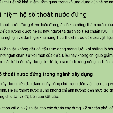
ểu chi tiết về khái niệm, tầm quan trọng và ứng dụng của hệ số nà
i niệm hệ số thoát nước đứng
thoát nước đứng được hiểu đơn giản là khả năng thấm nước của
Để đo lường được hệ số này, người ta dựa vào tiêu chuẩn ISO 11
hử nghiệm và đánh giá khả năng tiêu thoát nước của các vật liệu 
a kỹ thuật không dệt có cấu trúc dạng mạng lưới với những lỗ h
hời ngăn chặn sự xói mòn của đất. Điều này không chỉ giúp giả
ho các kết cấu xây dựng, từ đó tạo ra môi trường sống an toàn 
ố thoát nước đứng trong ngành xây dựng
xây dựng hiện đại đang ngày càng chú trọng đến việc sử dụng vả
rình. Hệ số thoát nước đứng không chỉ ảnh hưởng đến mức độ 
ng chịu tải và độ bền của kết cấu.
a chọn vải địa kỹ thuật cho các dự án xây dựng, kỹ sư cần phải c