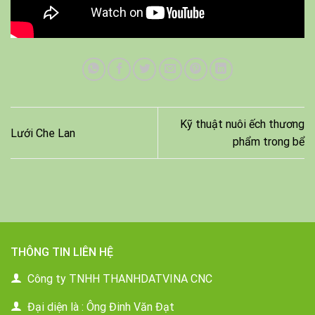
Kỹ thuật nuôi ếch thương
Lưới Che Lan
phẩm trong bể
THÔNG TIN LIÊN HỆ
Công ty TNHH THANHDATVINA CNC
Đại diện là : Ông Đinh Văn Đạt