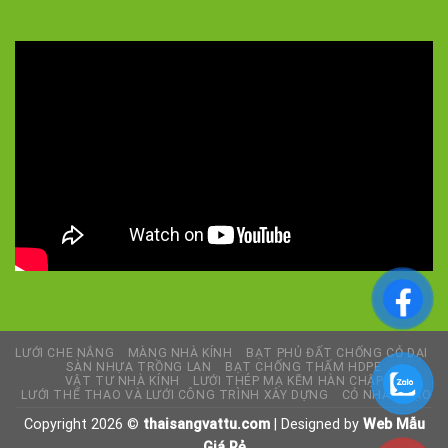
LƯỚI CHE NẮNG
MÀNG NHÀ KÍNH
BẠT PHỦ ĐẤT CHỐNG CỎ DẠI
SÀN NHỰA TRỒNG LAN
BẠT CHỐNG THẤM HDPE
VẬT TƯ NHÀ KÍNH
LƯỚI THÉP MẠ KẼM HÀN CHẬP
LƯỚI THỂ THAO VÀ LƯỚI CÔNG TRÌNH XÂY DỰNG
CỎ NHÂN TẠO
Copyright 2026 ©
thaisangvattu.com
| Designed by
Web Mẫu
Giá Rẻ