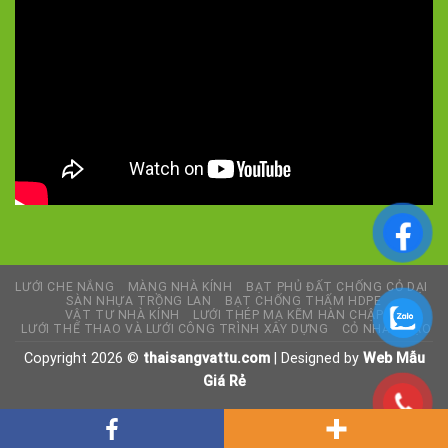
LƯỚI CHE NẮNG
MÀNG NHÀ KÍNH
BẠT PHỦ ĐẤT CHỐNG CỎ DẠI
SÀN NHỰA TRỒNG LAN
BẠT CHỐNG THẤM HDPE
VẬT TƯ NHÀ KÍNH
LƯỚI THÉP MẠ KẼM HÀN CHẬP
LƯỚI THỂ THAO VÀ LƯỚI CÔNG TRÌNH XÂY DỰNG
CỎ NHÂN TẠO
Copyright 2026 ©
thaisangvattu.com
| Designed by
Web Mẫu
Giá Rẻ