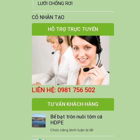
LƯỚI CHỐNG RƠI
CỎ NHÂN TẠO
HỖ TRỢ TRỰC TUYẾN
LIÊN HỆ: 0981 756 502
TƯ VẤN KHÁCH HÀNG
Bể bạt tròn nuôi tôm cá
HDPE
ở
Chức năng bình luận bị tắt
Bể