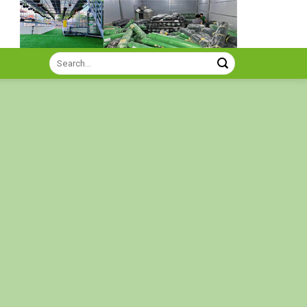
Search
for: