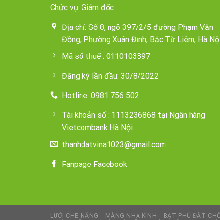
Chức vụ: Giám đốc
Địa chỉ: Số 8, ngõ 397/2/5 đường Phạm Văn
Đồng, Phường Xuân Đỉnh, Bắc Từ Liêm, Hà Nội
Mã số thuế : 0110103897
Đăng ký lần đầu: 30/8/2022
Hotline: 0981 756 502
Tài khoản số : 1113236868 tại Ngân hàng
Vietcombank Hà Nội
thanhdatvina1023@gmail.com
Fanpage Facebook
LƯỚI CHE NẮNG
MÀNG NHÀ KÍNH
BẠT PHỦ ĐẤT CHỐ