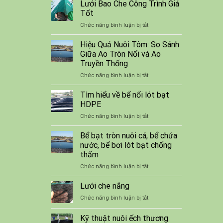
bạt
Lưới Bao Che Công Trình Giá
tròn
Tốt
nuôi
ở
Chức năng bình luận bị tắt
tôm
Lưới
cá
Bao
Hiệu Quả Nuôi Tôm: So Sánh
HDPE
Che
Giữa Ao Tròn Nổi và Ao
Công
Truyền Thống
Trình
ở
Chức năng bình luận bị tắt
Giá
Hiệu
Tốt
Quả
Tìm hiểu về bể nổi lót bạt
Nuôi
HDPE
Tôm:
ở
Chức năng bình luận bị tắt
So
Tìm
Sánh
hiểu
Bể bạt tròn nuôi cá, bể chứa
Giữa
về
Ao
nước, bể bơi lót bạt chống
bể
Tròn
thấm
nổi
Nổi
ở
Chức năng bình luận bị tắt
lót
và
Bể
bạt
Ao
bạt
HDPE
Lưới che nắng
Truyền
tròn
Thống
ở
Chức năng bình luận bị tắt
nuôi
Lưới
cá,
che
Kỹ thuật nuôi ếch thương
bể
nắng