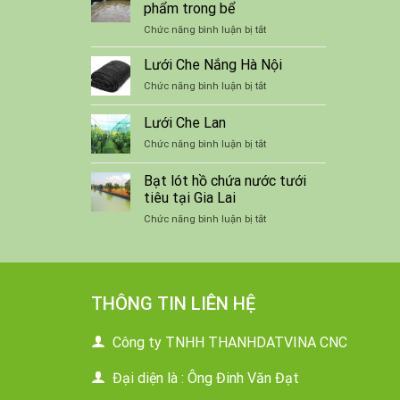
chứa
phẩm trong bể
nước,
ở
Chức năng bình luận bị tắt
bể
Kỹ
bơi
thuật
Lưới Che Nắng Hà Nội
lót
nuôi
bạt
ở
Chức năng bình luận bị tắt
ếch
chống
Lưới
thương
thấm
Che
Lưới Che Lan
phẩm
Nắng
trong
ở
Chức năng bình luận bị tắt
Hà
bể
Lưới
Nội
Che
Bạt lót hồ chứa nước tưới
Lan
tiêu tại Gia Lai
ở
Chức năng bình luận bị tắt
Bạt
lót
hồ
chứa
nước
THÔNG TIN LIÊN HỆ
tưới
tiêu
Công ty TNHH THANHDATVINA CNC
tại
Gia
Lai
Đại diện là : Ông Đinh Văn Đạt