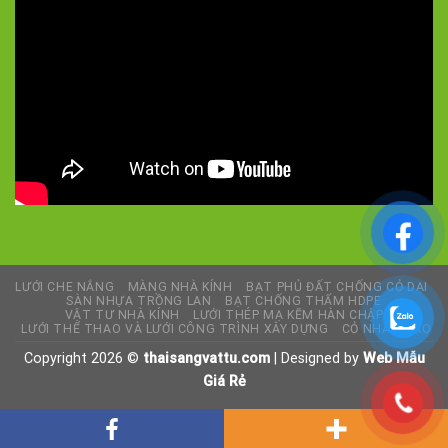
LƯỚI CHE NẮNG
MÀNG NHÀ KÍNH
BẠT PHỦ ĐẤT CHỐNG CỎ DẠI
SÀN NHỰA TRỒNG LAN
BẠT CHỐNG THẤM HDPE
VẬT TƯ NHÀ KÍNH
LƯỚI THÉP MẠ KẼM HÀN CHẬP
LƯỚI THỂ THAO VÀ LƯỚI CÔNG TRÌNH XÂY DỰNG
CỎ NHÂN TẠO
Copyright 2026 ©
thaisangvattu.com
| Designed by
Web Mẫu
Giá Rẻ