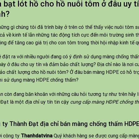
 bạt lót hồ cho hồ nuôi tôm ở đâu uy tí
nh?
ững gì chúng tôi đã trình bày ở trên có thể thấy việc nuôi tôm
ị cả về kinh tế lẫn những tác động tích cực đến môi trường sinh t
ộng để tăng cao giá trị cho con tôm trong thời hội nhập kinh tế q
 đặt ra với nhiều người đang có ý định sử dụng màng chống th
ày ở đâu cho uy tín và đảm bảo chất lượng? Địa chỉ nào là nơi 
o chất lượng cho hồ nuôi tôm? Ở đâu bán màng HDPE có hỗ trợ t
khi sử dụng màng HDPE chống thấm?
n còn đang băn khoăn với những câu hỏi tương tự như trên hãy l
Đạt là một địa chỉ uy tín tin cậy
cung cấp màng HDPE chống th
 ty Thành Đạt địa chỉ bán màng chống thấm HDPE
i công ty
Thanhdatvina
Quý khách hàng se được cung cấp màng