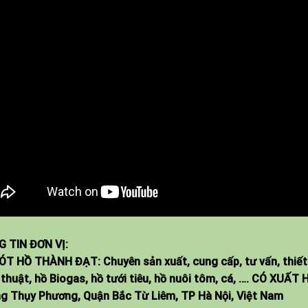
 TIN ĐƠN VỊ:
ÓT HỒ THÀNH ĐẠT: Chuyên sản xuất, cung cấp, tư vấn, thiết
 thuật, hồ Biogas, hồ tưới tiêu, hồ nuôi tôm, cá, …. CÓ XUẤ
g Thụy Phương, Quận Bắc Từ Liêm, TP Hà Nội, Việt Nam