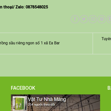
n thoại/ Zalo:
0878548025
Tuyên
rồng sầu riêng ngon số 1 xã Ea Bar
FACEBOOK
B