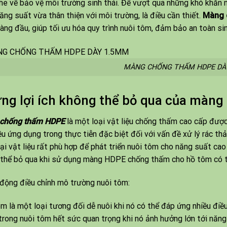
he về bảo vệ môi trường sinh thái. Để vượt qua những khó khăn n
ăng suất vừa thân thiện với môi trường, là điều cần thiết.
Màng 
àng đầu, giúp tối ưu hóa quy trình nuôi tôm, đảm bảo an toàn sinh
MÀNG CHỐNG THẤM HDPE DÀ
ng lợi ích không thể bỏ qua của màng
chống thấm HDPE
là một loại vật liệu chống thấm cao cấp được
ều ứng dụng trong thực tiễn đặc biệt đối với vấn đề xử lý rác th
ại vật liệu rất phù hợp để phát triển nuôi tôm cho năng suất cao
thể bỏ qua khi sử dụng màng HDPE chống thấm cho hồ tôm có th
động điều chỉnh mô trường nuôi tôm:
m là một loại tương đối dễ nuôi khi nó có thể đáp ứng nhiều điề
trong nuôi tôm hết sức quan trọng khi nó ảnh hưởng lớn tới năn