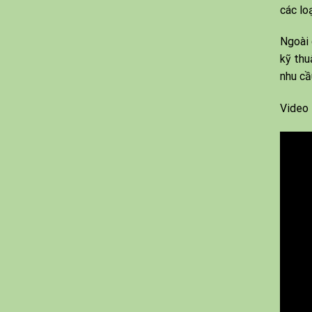
các lo
Ngoài
kỹ thu
nhu cầ
Video 