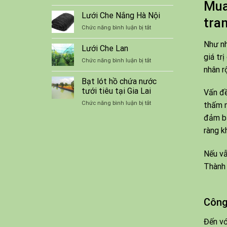
Mua
Kỹ
bơi
thuật
Lưới Che Nắng Hà Nội
lót
tra
nuôi
bạt
ở
Chức năng bình luận bị tắt
ếch
chống
Lưới
thương
thấm
Như nh
Che
Lưới Che Lan
phẩm
Nắng
giá tr
trong
ở
Chức năng bình luận bị tắt
Hà
bể
nhân r
Lưới
Nội
Che
Bạt lót hồ chứa nước
Lan
tưới tiêu tại Gia Lai
Vấn đề
ở
Chức năng bình luận bị tắt
thấm n
Bạt
đảm bả
lót
hồ
ràng 
chứa
nước
Nếu vẫ
tưới
tiêu
Thành 
tại
Gia
Lai
Công
Đến vớ