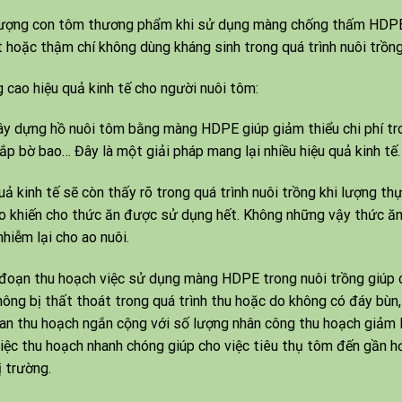
ượng con tôm thương phẩm khi sử dụng màng chống thấm HDPE t
t hoặc thậm chí không dùng kháng sinh trong quá trình nuôi trồng
 cao hiệu quả kinh tế cho người nuôi tôm:
ây dựng hồ nuôi tôm bằng màng HDPE giúp giảm thiểu chi phí t
ắp bờ bao… Đây là một giải pháp mang lại nhiều hiệu quả kinh tế.
uả kinh tế sẽ còn thấy rõ trong quá trình nuôi trồng khi lượng t
o khiến cho thức ăn được sử dụng hết. Không những vậy thức ăn
nhiễm lại cho ao nuôi.
 đoạn thu hoạch việc sử dụng màng HDPE trong nuôi trồng giúp c
ông bị thất thoát trong quá trình thu hoặc do không có đáy bùn
ian thu hoạch ngắn cộng với số lượng nhân công thu hoạch giảm là
Việc thu hoạch nhanh chóng giúp cho việc tiêu thụ tôm đến gần h
ị trường.