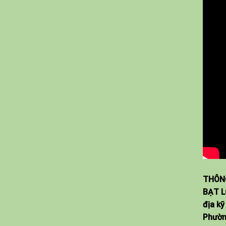
THÔNG
BẠT L
địa kỹ
Phườn