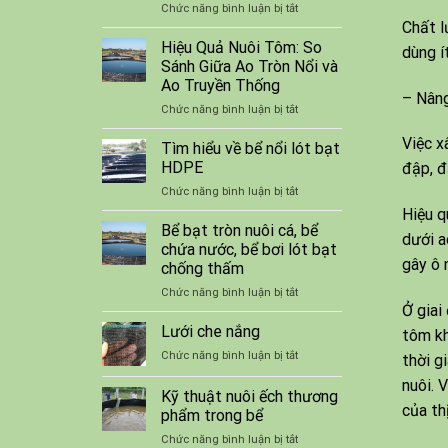
ở
Chức năng bình luận bị tắt
tôm
Chất l
Lưới
cá
Bao
Hiệu Quả Nuôi Tôm: So
HDPE
dùng í
Che
Sánh Giữa Ao Tròn Nổi và
Công
Ao Truyền Thống
Trình
– Nâng
ở
Chức năng bình luận bị tắt
Giá
Hiệu
Tốt
Việc x
Quả
Tìm hiểu về bể nổi lót bạt
Nuôi
HDPE
đập, đ
Tôm:
ở
Chức năng bình luận bị tắt
So
Tìm
Sánh
Hiệu q
hiểu
Bể bạt tròn nuôi cá, bể
Giữa
dưới a
về
Ao
chứa nước, bể bơi lót bạt
bể
Tròn
gây ô 
chống thấm
nổi
Nổi
ở
Chức năng bình luận bị tắt
lót
và
Ở giai
Bể
bạt
Ao
bạt
HDPE
Lưới che nắng
Truyền
tôm kh
tròn
Thống
ở
Chức năng bình luận bị tắt
thời g
nuôi
Lưới
cá,
nuôi. 
che
Kỹ thuật nuôi ếch thương
bể
nắng
của th
chứa
phẩm trong bể
nước,
ở
Chức năng bình luận bị tắt
bể