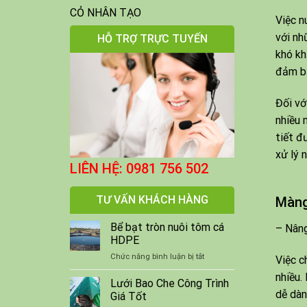
CỎ NHÂN TẠO
Việc n
với nh
HỖ TRỢ TRỰC TUYẾN
khó kh
đảm bả
Đối vớ
nhiều 
tiết đ
xử lý 
LIÊN HỆ: 0981 756 502
TƯ VẤN KHÁCH HÀNG
Màng
Bể bạt tròn nuôi tôm cá
– Nâng
HDPE
ở
Chức năng bình luận bị tắt
Việc c
Bể
nhiều.
bạt
Lưới Bao Che Công Trình
tròn
dễ dàn
Giá Tốt
nuôi