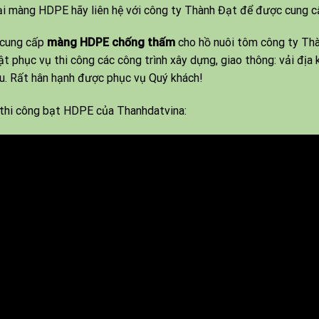
ại màng HDPE hãy liên hệ với công ty Thành Đạt để được cung cấ
 cung cấp
màng HDPE chống thấm
cho hồ nuôi tôm công ty Thàn
ật phục vụ thi công các công trình xây dựng, giao thông: vải địa k
u. Rất hân hạnh được phục vụ Quý khách!
thi công bạt HDPE của Thanhdatvina: