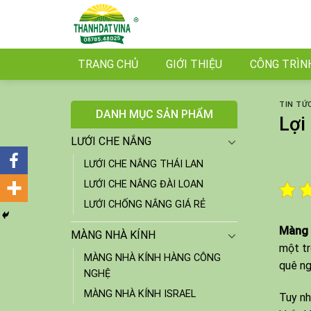
Skip
to
content
TRANG CHỦ
GIỚI THIỆU
CÔNG TRÌN
TIN TỨ
DANH MỤC SẢN PHẨM
Lợi
LƯỚI CHE NẮNG
LƯỚI CHE NẮNG THÁI LAN
LƯỚI CHE NẮNG ĐÀI LOAN
LƯỚI CHỐNG NẮNG GIÁ RẺ
Màng 
MÀNG NHÀ KÍNH
một tr
MÀNG NHÀ KÍNH HÀNG CÔNG
quê ng
NGHỆ
MÀNG NHÀ KÍNH ISRAEL
Tuy nh