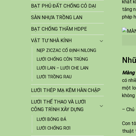
khắt k
BẠT PHỦ ĐẤT CHỐNG CỎ DẠI
tăng n
pháp h
SÀN NHỰA TRỒNG LAN
BẠT CHỐNG THẤM HDPE
VẬT TƯ NHÀ KÍNH
NẸP ZICZAC CỐ ĐỊNH NILONG
Nhữ
LƯỚI CHỐNG CÔN TRÙNG
LƯỚI LAN – LƯỚI CHE LAN
Màng 
LƯỚI TRỒNG RAU
có nhi
một lo
LƯỚI THÉP MẠ KẼM HÀN CHẬP
không 
LƯỚI THỂ THAO VÀ LƯỚI
CÔNG TRÌNH XÂY DỰNG
– Chủ 
LƯỚI BÓNG ĐÁ
Con tô
LƯỚI CHỐNG RƠI
thuật 