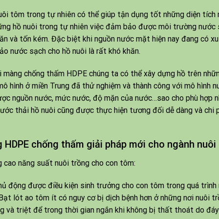
uôi tôm trong tự nhiên có thể giúp tận dụng tốt những diện tích 
ững hồ nuôi trong tự nhiên việc đảm bảo được môi trường nước 
ăn và tốn kém. Đặc biệt khi nguồn nước mặt hiện nay đang có xu 
o nước sạch cho hồ nuôi là rất khó khăn.
i màng chống thấm HDPE chúng ta có thể xây dựng hồ trên nhữn
mô hình ở miền Trung đã thử nghiệm và thành công với mô hình nu
ược nguồn nước, mức nước, độ mặn của nước…sao cho phù hợp nhấ
nước thải hồ nuôi cũng được thực hiện tương đối dễ dàng và chi p
 HDPE chống thấm giải pháp mới cho ngành nuôi
 cao năng suất nuôi trồng cho con tôm:
hủ động được điều kiện sinh trưởng cho con tôm trong quá trình
 Bạt lót ao tôm ít có nguy cơ bị dịch bệnh hơn ở những nơi nuôi 
g và triệt để trong thời gian ngắn khi không bị thất thoát do đá