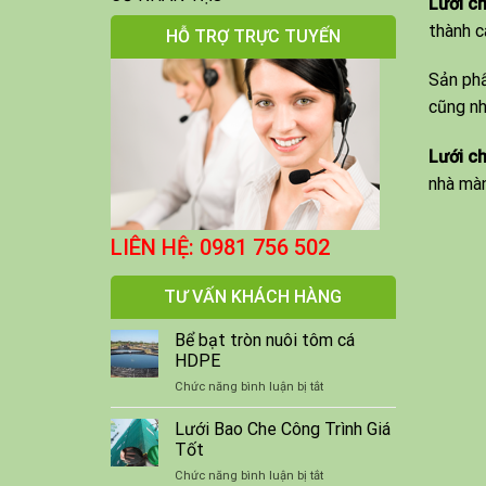
Lưới c
thành c
HỖ TRỢ TRỰC TUYẾN
Sản phẩ
cũng nh
Lưới c
nhà màn
LIÊN HỆ: 0981 756 502
TƯ VẤN KHÁCH HÀNG
Bể bạt tròn nuôi tôm cá
HDPE
ở
Chức năng bình luận bị tắt
Bể
bạt
Lưới Bao Che Công Trình Giá
tròn
Tốt
nuôi
ở
Chức năng bình luận bị tắt
tôm