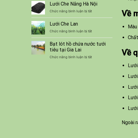
thuật
Lưới Che Nắng Hà Nội
lót
nuôi
bạt
ở
Về m
Chức năng bình luận bị tắt
ếch
chống
Lưới
thương
thấm
Che
Lưới Che Lan
phẩm
Màu 
Nắng
trong
ở
Chức năng bình luận bị tắt
Hà
bể
Lưới
Chất
Nội
Che
Bạt lót hồ chứa nước tưới
Lan
tiêu tại Gia Lai
Về q
ở
Chức năng bình luận bị tắt
Bạt
Lưới
lót
hồ
Lưới
chứa
nước
Lưới
tưới
tiêu
Lưới
tại
Gia
Lưới
Lai
Ngoài r