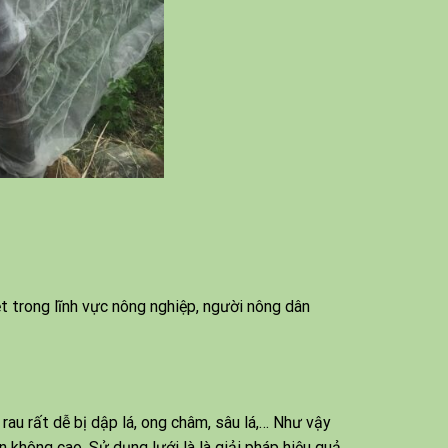
ệt trong lĩnh vực nông nghiệp, người nông dân
rau rất dễ bị dập lá, ong châm, sâu lá,… Như vậy
 không cao. Sử dụng lưới là là giải pháp hiệu quả