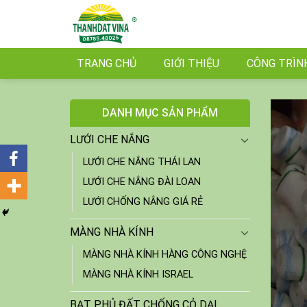
Skip
to
content
TRANG CHỦ
GIỚI THIỆU
CÔNG TRÌN
DANH MỤC SẢN PHẨM
LƯỚI CHE NẮNG
LƯỚI CHE NẮNG THÁI LAN
LƯỚI CHE NẮNG ĐÀI LOAN
LƯỚI CHỐNG NẮNG GIÁ RẺ
MÀNG NHÀ KÍNH
MÀNG NHÀ KÍNH HÀNG CÔNG NGHỆ
MÀNG NHÀ KÍNH ISRAEL
BẠT PHỦ ĐẤT CHỐNG CỎ DẠI