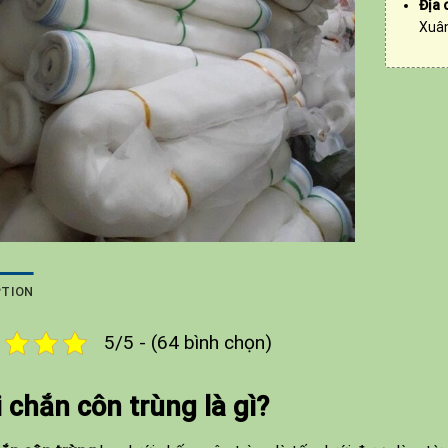
Địa 
Xuân
PTION
5/5 - (64 bình chọn)
 chắn côn trùng là gì?