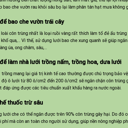
p bao che vườn rau khỏi sâu bọ lại làm phân tán hạt mưa không 
để bao che vườn trái cây
loài côn trùng nhất là loại ruồi vàng rất thích làm tổ đẻ ấu trùng
, khổ qua,… Vì thế, sử dụng lưới bao che xung quanh sẽ giúp ngăn 
vàng úa, ong châm, sâu,…
để làm nhà lưới trồng nấm, trồng hoa, dưa lưới
 trồng mang lại giá trị kinh tế cao thường được chú trọng bảo v
 độ ô lưới từ 80 ô/cm2 đến 200 ô/cm2 sẽ ngăn chặn côn trùng g
t đáp ứng được các tiêu chuẩn xuất khẩu hàng ra nước ngoài.
hế thuốc trừ sâu
 lưới che có thể ngăn được trên 90% côn trùng gây hại. Do đó có
i phí mà còn an toàn cho người sử dụng, giúp nền nông nghiệp ph