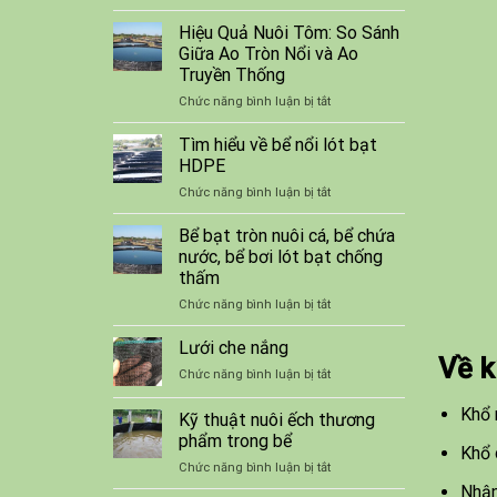
Lưới
cá
Bao
Hiệu Quả Nuôi Tôm: So Sánh
HDPE
Che
Giữa Ao Tròn Nổi và Ao
Công
Truyền Thống
Trình
ở
Chức năng bình luận bị tắt
Giá
Hiệu
Tốt
Quả
Tìm hiểu về bể nổi lót bạt
Nuôi
HDPE
Tôm:
ở
Chức năng bình luận bị tắt
So
Tìm
Sánh
hiểu
Bể bạt tròn nuôi cá, bể chứa
Giữa
về
Ao
nước, bể bơi lót bạt chống
bể
Tròn
thấm
nổi
Nổi
ở
Chức năng bình luận bị tắt
lót
và
Bể
bạt
Ao
bạt
HDPE
Lưới che nắng
Truyền
Về k
tròn
Thống
ở
Chức năng bình luận bị tắt
nuôi
Lưới
cá,
che
Khổ 
Kỹ thuật nuôi ếch thương
bể
nắng
chứa
phẩm trong bể
Khổ 
nước,
ở
Chức năng bình luận bị tắt
bể
Kỹ
Nhận
bơi