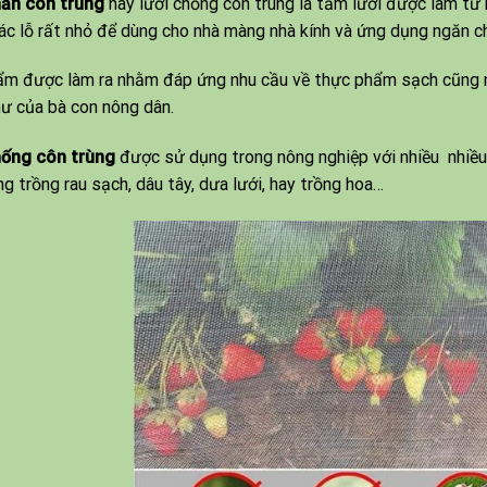
hắn côn trùng
hay lưới chống côn trùng là tấm lưới được làm từ
ác lỗ rất nhỏ để dùng cho nhà màng nhà kính và ứng dụng ngăn ch
m được làm ra nhằm đáp ứng nhu cầu về thực phẩm sạch cũng n
ư của bà con nông dân.
hống côn trùng
được sử dụng trong nông nghiệp với nhiều nhiều 
g trồng rau sạch, dâu tây, dưa lưới, hay trồng hoa…