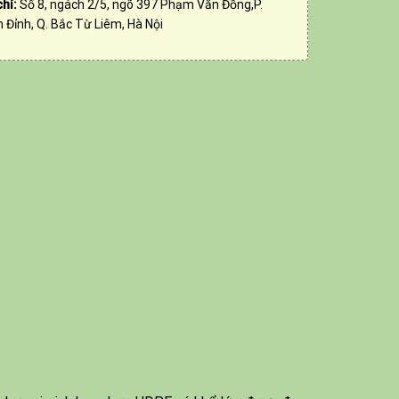
chỉ:
Số 8, ngách 2/5, ngõ 397 Phạm Văn Đồng,P.
 Đỉnh, Q. Bắc Từ Liêm, Hà Nội