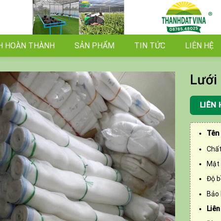
H HOÀN THÀNH
SẢN PHẨM
TIN TỨC
LIÊN HỆ
Lưới
LIÊN 
Tên
Chất
Mật 
Độ b
Bảo 
Liên