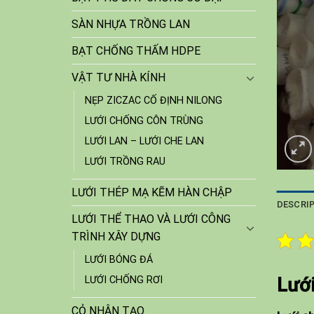
SÀN NHỰA TRỒNG LAN
BẠT CHỐNG THẤM HDPE
VẬT TƯ NHÀ KÍNH
NẸP ZICZAC CỐ ĐỊNH NILONG
LƯỚI CHỐNG CÔN TRÙNG
LƯỚI LAN – LƯỚI CHE LAN
LƯỚI TRỒNG RAU
LƯỚI THÉP MẠ KẼM HÀN CHẬP
DESCRI
LƯỚI THỂ THAO VÀ LƯỚI CÔNG
TRÌNH XÂY DỰNG
LƯỚI BÓNG ĐÁ
LƯỚI CHỐNG RƠI
Lưới
CỎ NHÂN TẠO