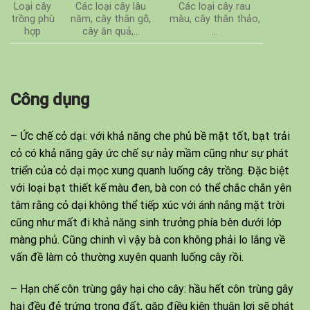
Loại cây
Các loại cây lâu
Các loại cây rau
trồng phù
năm, cây thân gỗ,
màu, cây thân thảo,
hợp
cây ăn quả,…
…
Công dụng
– Ức chế cỏ dại: với khả năng che phủ bề mặt tốt, bạt trải
cỏ có khả năng gây ức chế sự nảy mầm cũng như sự phát
triển của cỏ dại mọc xung quanh luống cây trồng. Đặc biệt
với loại bạt thiết kế màu đen, bà con có thể chắc chắn yên
tâm rằng cỏ dại không thể tiếp xúc với ánh nắng mặt trời
cũng như mất đi khả năng sinh trưởng phía bên dưới lớp
màng phủ. Cũng chinh vì vậy bà con không phải lo lắng về
vấn đề làm cỏ thường xuyên quanh luống cây rồi.
– Hạn chế côn trùng gây hại cho cây: hầu hết côn trùng gây
hại đều đẻ trứng trong đất, gặp điều kiện thuận lợi sẽ phát