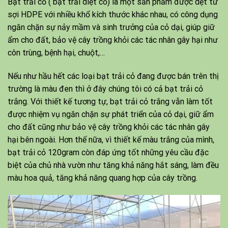
Bạt trải cỏ ( bạt trải diệt cỏ) là một sản phẩm được dệt từ
sợi HDPE với nhiều khổ kích thước khác nhau, có công dụng
ngăn chặn sự nảy mầm và sinh trưởng của cỏ dại, giúp giữ
ẩm cho đất, bảo vệ cây trồng khỏi các tác nhân gây hại như
côn trùng, bệnh hại, chuột,…
Nếu như hầu hết các loại bạt trải cỏ đang được bán trên thị
trường là màu đen thì ở đây chúng tôi có cả bạt trải cỏ
trắng. Với thiết kế tương tự, bạt trải cỏ trắng vẫn làm tốt
được nhiệm vụ ngăn chặn sự phát triển của cỏ dại, giữ ẩm
cho đất cũng như bảo vệ cây trồng khỏi các tác nhân gây
hại bên ngoài. Hơn thế nữa, vì thiết kế màu trắng của mình,
bạt trải cỏ 120gram còn đáp ứng tốt những yêu cầu đặc
biệt của chủ nhà vườn như tăng khả năng hắt sáng, làm đều
màu hoa quả, tăng khả năng quang hợp của cây trồng.