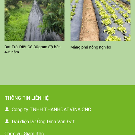
Bạt Trải Diệt Cỏ 80gram độ bền
Màng phủ nông nghiệp
4-5 năm
THÔNG TIN LIÊN HỆ
Công ty TNHH THANHDATVINA CNC
Đại diện là : Ông Đinh Văn Đạt
Chức vụ: Giám đốc