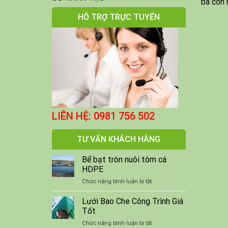
bà con 
HỖ TRỢ TRỰC TUYẾN
LIÊN HỆ: 0981 756 502
TƯ VẤN KHÁCH HÀNG
Bể bạt tròn nuôi tôm cá
HDPE
ở
Chức năng bình luận bị tắt
Bể
bạt
Lưới Bao Che Công Trình Giá
tròn
Tốt
nuôi
ở
Chức năng bình luận bị tắt
tôm