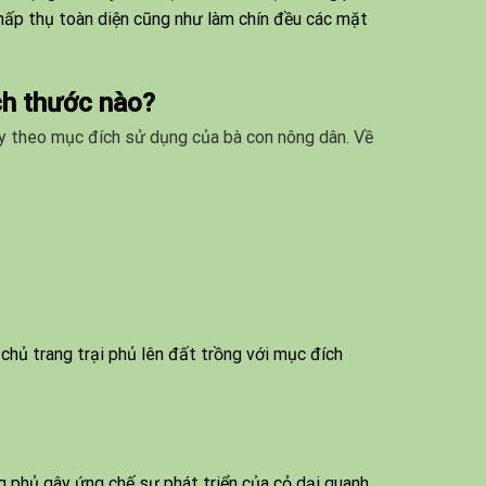
 hấp thụ toàn diện cũng như làm chín đều các mặt
ch thước nào?
ùy theo mục đích sử dụng của bà con nông dân. Về
ủ trang trại phủ lên đất trồng với mục đích
g phủ gây ứng chế sự phát triển của cỏ dại quanh