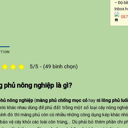
– Độ b
Inbox h
087
PTION
5/5 - (49 bình chọn)
 phủ nông nghiệp là gì?
hủ nông nghiệp
(
màng phủ chống mọc cỏ
hay
ni lông phủ
luố
ước khác nhau dùng để phủ đất trồng một số loại cây nông nghi
ính đó thì màng phủ còn có nhiều những công dụng kép khác nhờ 
 bảo vệ cây khỏi các loài côn trùng,… Dù phải bỏ thêm phần chi