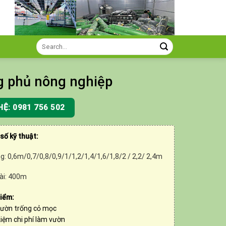
Search
for:
 phủ nông nghiệp
HỆ: 0981 756 502
số kỹ thuật:
g: 0,6m/0,7/0,8/0,9/1/1,2/1,4/1,6/1,8/2 / 2,2/ 2,4m
ài: 400m
iểm:
vườn trống cỏ mọc
kiệm chi phí làm vườn