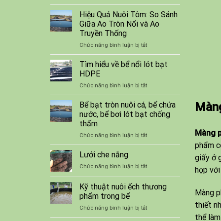
Lưới
cá
Bao
Hiệu Quả Nuôi Tôm: So Sánh
HDPE
Che
Giữa Ao Tròn Nổi và Ao
Công
Truyền Thống
Trình
ở
Chức năng bình luận bị tắt
Giá
Hiệu
Tốt
Quả
Tìm hiểu về bể nổi lót bạt
Nuôi
HDPE
Tôm:
ở
Chức năng bình luận bị tắt
So
Tìm
Sánh
hiểu
Bể bạt tròn nuôi cá, bể chứa
Giữa
Màng
về
Ao
nước, bể bơi lót bạt chống
bể
Tròn
thấm
nổi
Nổi
Màng p
ở
Chức năng bình luận bị tắt
lót
và
Bể
phẩm có
bạt
Ao
bạt
HDPE
Lưới che nắng
Truyền
giấy ở 
tròn
Thống
ở
Chức năng bình luận bị tắt
hợp với
nuôi
Lưới
cá,
che
Kỹ thuật nuôi ếch thương
bể
Màng ph
nắng
chứa
phẩm trong bể
nước,
thiết n
ở
Chức năng bình luận bị tắt
bể
thể làm
Kỹ
bơi