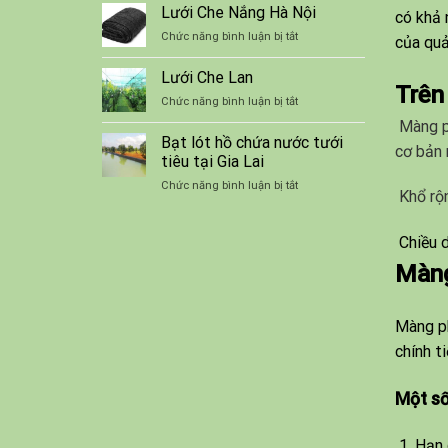
thuật
Lưới Che Nắng Hà Nội
lót
có khả 
nuôi
bạt
ở
Chức năng bình luận bị tắt
của quả
ếch
chống
Lưới
thương
thấm
Che
Lưới Che Lan
phẩm
Nắng
Trên
trong
ở
Chức năng bình luận bị tắt
Hà
bể
Lưới
Nội
Màng ph
Che
Bạt lót hồ chứa nước tưới
cơ bản 
Lan
tiêu tại Gia Lai
ở
Chức năng bình luận bị tắt
Khổ rộn
Bạt
lót
hồ
Chiều d
chứa
Màng
nước
tưới
tiêu
tại
Màng ph
Gia
chính t
Lai
Một số
Hạn 