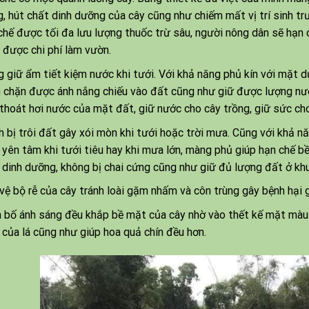
g, hút chất dinh dưỡng của cây cũng như chiếm mất vị trí sinh trư
chế được tối đa lưu lượng thuốc trừ sâu, người nông dân sẽ hạn 
 được chi phí làm vườn.
 giữ ẩm tiết kiệm nước khi tưới. Với khả năng phủ kín với mặt 
 chặn được ánh nắng chiếu vào đất cũng như giữ được lượng nước
 thoát hơi nước của mặt đất, giữ nước cho cây trồng, giữ sức ch
h bị trôi đất gây xói mòn khi tưới hoặc trời mưa. Cũng với khả n
 yên tâm khi tưới tiêu hay khi mưa lớn, màng phủ giúp hạn chế b
 dinh dưỡng, không bị chai cứng cũng như giữ đủ lượng đất ở khu
vệ bộ rễ của cây tránh loài gặm nhấm và côn trùng gây bệnh hại 
 bố ánh sáng đều khắp bề mặt của cây nhờ vào thết kế mặt màu 
 của lá cũng như giúp hoa quả chín đều hơn.