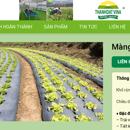
H HOÀN THÀNH
SẢN PHẨM
TIN TỨC
LIÊN HỆ
Màng
LIÊN 
Thông 
Khổ rộn
Chiều d
♦
Đặc đ
– Trải 
– Tiết 