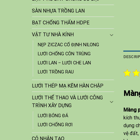
SÀN NHỰA TRỒNG LAN
BẠT CHỐNG THẤM HDPE
VẬT TƯ NHÀ KÍNH
NẸP ZICZAC CỐ ĐỊNH NILONG
LƯỚI CHỐNG CÔN TRÙNG
DESCRI
LƯỚI LAN – LƯỚI CHE LAN
LƯỚI TRỒNG RAU
LƯỚI THÉP MẠ KẼM HÀN CHẬP
Màng
LƯỚI THỂ THAO VÀ LƯỚI CÔNG
TRÌNH XÂY DỰNG
Màng p
LƯỚI BÓNG ĐÁ
kích th
LƯỚI CHỐNG RƠI
dụng ch
vệ đất,
CỎ NHÂN TẠO