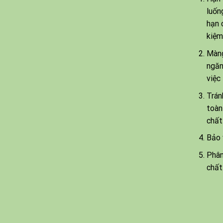
luốn
hạn 
kiệm
Màng
ngăn
việc
Trán
toàn
chất
Bảo 
Phân
chất