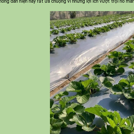
nông dân hiện nay rất ưa chuộng vì những lợi ích vượt trội nó man